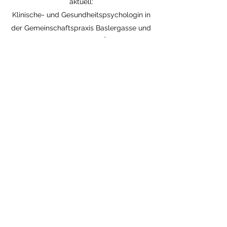
aktuell:
Klinische- und Gesundheitspsychologin in
der Gemeinschaftspraxis Baslergasse und
im Kinderschutzzentrum MÖWE Mödling
2014-2016
Klinische- und
Gesundheitspsychologin (6.psychiatrische
Abteilung im Otto-Wagner-Spital)
seit 2013 Coaching, Berufsberatung und
Bewerbungstraining
2011-2013
Psychologische
Telefonberatung an der Helpline des BÖP
2008-2013
, 2019 Volksschullehrerin